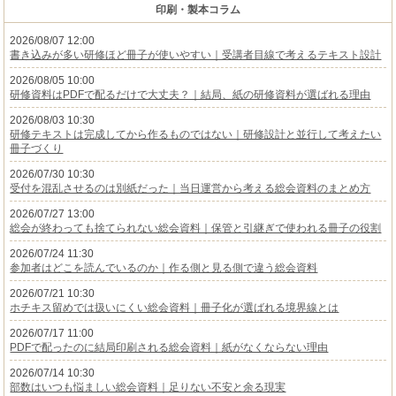
印刷・製本コラム
2026/08/07 12:00
書き込みが多い研修ほど冊子が使いやすい｜受講者目線で考えるテキスト設計
2026/08/05 10:00
研修資料はPDFで配るだけで大丈夫？｜結局、紙の研修資料が選ばれる理由
2026/08/03 10:30
研修テキストは完成してから作るものではない｜研修設計と並行して考えたい
冊子づくり
2026/07/30 10:30
受付を混乱させるのは別紙だった｜当日運営から考える総会資料のまとめ方
2026/07/27 13:00
総会が終わっても捨てられない総会資料｜保管と引継ぎで使われる冊子の役割
2026/07/24 11:30
参加者はどこを読んでいるのか｜作る側と見る側で違う総会資料
2026/07/21 10:30
ホチキス留めでは扱いにくい総会資料｜冊子化が選ばれる境界線とは
2026/07/17 11:00
PDFで配ったのに結局印刷される総会資料｜紙がなくならない理由
2026/07/14 10:30
部数はいつも悩ましい総会資料｜足りない不安と余る現実