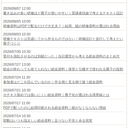
2026/08/07 12:00
書き込みが多い研修ほど冊子が使いやすい｜受講者目線で考えるテキスト設計
2026/08/05 10:00
研修資料はPDFで配るだけで大丈夫？｜結局、紙の研修資料が選ばれる理由
2026/08/03 10:30
研修テキストは完成してから作るものではない｜研修設計と並行して考えたい
冊子づくり
2026/07/30 10:30
受付を混乱させるのは別紙だった｜当日運営から考える総会資料のまとめ方
2026/07/27 13:00
総会が終わっても捨てられない総会資料｜保管と引継ぎで使われる冊子の役割
2026/07/24 11:30
参加者はどこを読んでいるのか｜作る側と見る側で違う総会資料
2026/07/21 10:30
ホチキス留めでは扱いにくい総会資料｜冊子化が選ばれる境界線とは
2026/07/17 11:00
PDFで配ったのに結局印刷される総会資料｜紙がなくならない理由
2026/07/14 10:30
部数はいつも悩ましい総会資料｜足りない不安と余る現実