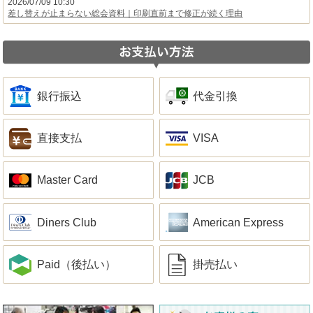
2026/07/09 10:30
差し替えが止まらない総会資料｜印刷直前まで修正が続く理由
銀行振込
代金引換
直接支払
VISA
Master Card
JCB
Diners Club
American Express
Paid（後払い）
掛売払い