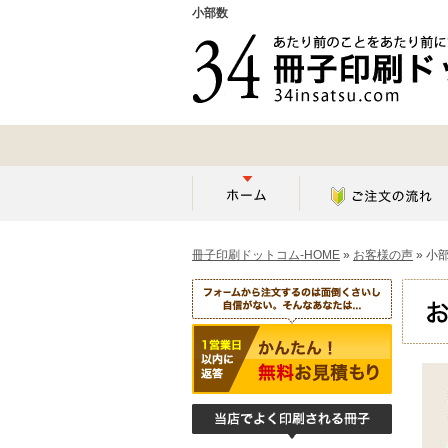
小部数
冊子印刷ドットコム-HOME
»
お客様の声
»
小