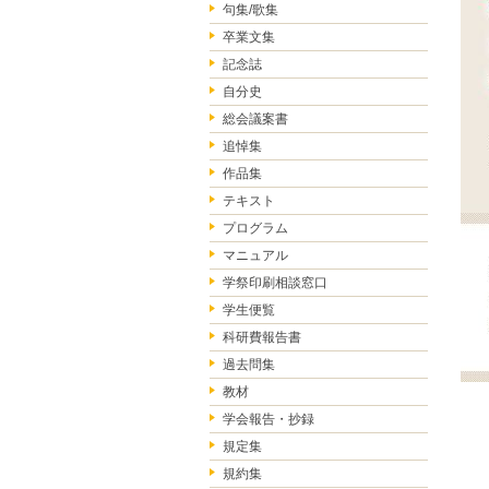
句集/歌集
卒業文集
記念誌
自分史
総会議案書
追悼集
作品集
テキスト
プログラム
マニュアル
学祭印刷相談窓口
学生便覧
科研費報告書
過去問集
教材
学会報告・抄録
規定集
規約集