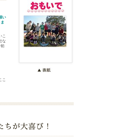
願い
しま
いこ
社な
で初
ここ