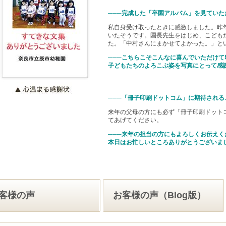
───完成した「卒園アルバム」を見てい
私自身受け取ったときに感激しました。昨
いたそうです。園長先生をはじめ、こども
た。「中村さんにまかせてよかった。」と
───こちらこそこんなに喜んでいただけ
子どもたちのよろこぶ姿を写真にとって感
───「冊子印刷ドットコム」に期待される
来年の父母の方にも必ず「冊子印刷ドット
てあげてください。
───来年の担当の方にもよろしくお伝えく
本日はお忙しいところありがとうございま
客様の声
お客様の声（Blog版）