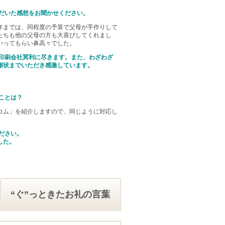
ただいた感想をお聞かせください。
年までは、同程度の予算で父母が手作りして
たちも他の父母の方も大喜びしてくれまし
いってもらい鼻高々でした。
て印刷会社冥利に尽きます。また、わざわざ
謝状までいただき感激しています。
ことは？
コム」を紹介しますので、同じように対応し
ださい。
した。
“ぐ”っときたお礼の言葉