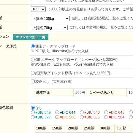
※カラー頁については別途見積をご依頼ください
（1000部以上のお見積もりも承っております。ご希
紙
（詳しくは
表紙対応用紙一覧
をご覧く
紙
（詳しくは
本文対応用紙一覧
をご覧くだ
ション
データ形式
通常データ アップロード
※
PDF形式、Illustrator形式での入稿
Officeデータ アップロード（１ページあたり200円）
※
Word形式、Excel形式、PowerPoint形式での入稿
紙原稿/ダイレクト原稿（１ページあたり200円）
校正出し（束見本作成）
基本料金
500円
１ページあたり
1
特色印刷
なし
■DIC 649
■DIC 644
■DIC 646
■DIC 645
■DIC 577
■DIC 566
■DIC 565
■DIC 564
100部
150部
200部
250部
300部
350部