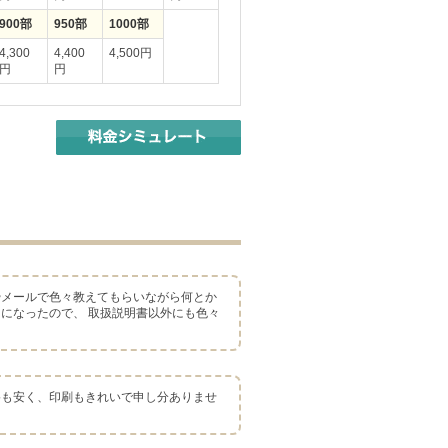
900部
950部
1000部
4,300
4,400
4,500円
円
円
やメールで色々教えてもらいながら何とか
うになったので、 取扱説明書以外にも色々
格も安く、印刷もきれいで申し分ありませ