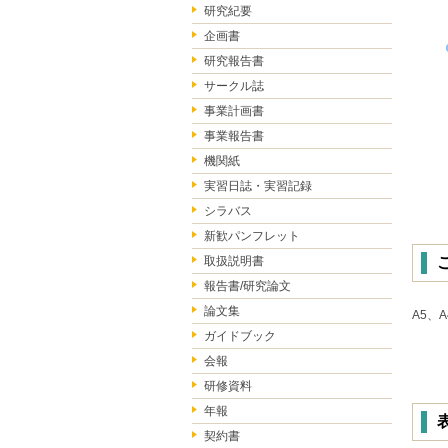
研究紀要
企画書
研究報告書
サークル誌
事業計画書
事業報告書
機関紙
実習日誌・実習記録
シラバス
新歓パンフレット
取扱説明書
報告書/研究論文
論文集
A5、A
ガイドブック
会報
研修資料
年報
契約書