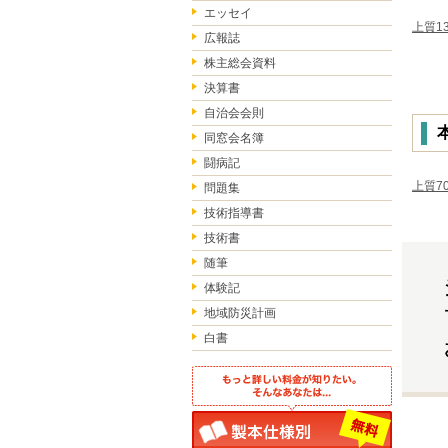
エッセイ
上質13
広報誌
株主総会資料
決算書
自治会会則
同窓会名簿
闘病記
上質70
問題集
技術指導書
技術書
随筆
体験記
地域防災計画
白書