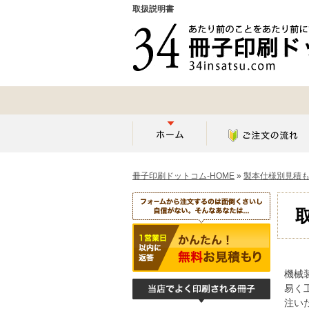
取扱説明書
冊子印刷ドットコム-HOME
»
製本仕様別見積
機械
易く
注い