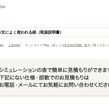
5kg
本文によく使われる紙（取扱説明書）
kg
、
上質90kg
、 マットコート70kg （詳しくは
本文対応用紙一覧
をご覧ください