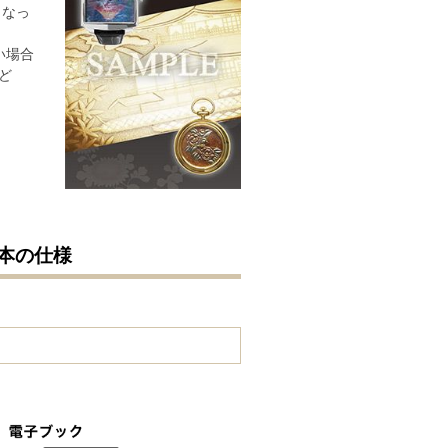
くなっ
い場合
ど
本の仕様