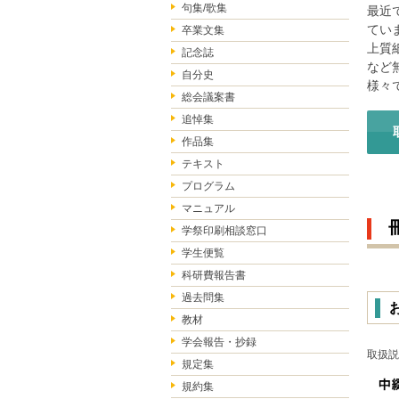
句集/歌集
最近
てい
卒業文集
上質
記念誌
など
自分史
様々
総会議案書
追悼集
作品集
テキスト
プログラム
マニュアル
学祭印刷相談窓口
学生便覧
科研費報告書
過去問集
教材
学会報告・抄録
取扱説
規定集
規約集