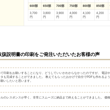
600部
650部
700部
750部
800部
850部
3,700
3,800
3,900
4,000
4,100
4,200
円
円
円
円
円
円
取扱説明書の印刷をご発注いただいたお客様の声
めて印刷をお願いすることになり、どうしていいかわからなかったのですが、 電話
ータも完成することができました。 教えてもらったおかげで自分でPDFも作れるよ
お願いしたいと思います。
ールのレスポンスが早く、非常にスムーズに納品まで終えることができました。 価
。