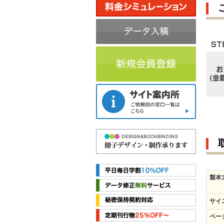
製本
サイ
ペー