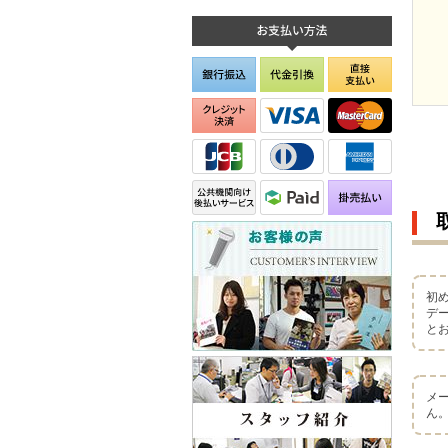
初
デ
と
メ
ん