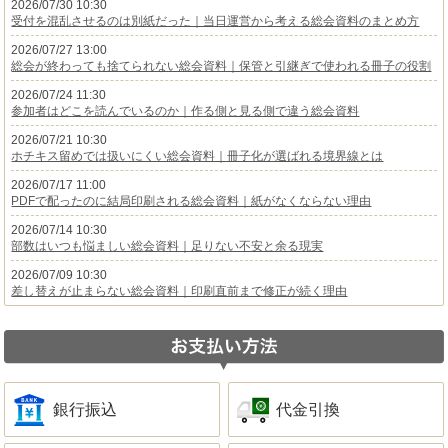
2026/07/30 10:30
受付を混乱させるのは別紙だった｜当日運営から考える総会資料のまとめ方
2026/07/27 13:00
総会が終わっても捨てられない総会資料｜保管と引継ぎで使われる冊子の役割
2026/07/24 11:30
参加者はどこを読んでいるのか｜作る側と見る側で違う総会資料
2026/07/21 10:30
ホチキス留めでは扱いにくい総会資料｜冊子化が選ばれる境界線とは
2026/07/17 11:00
PDFで配ったのに結局印刷される総会資料｜紙がなくならない理由
2026/07/14 10:30
部数はいつも悩ましい総会資料｜足りない不安と余る現実
2026/07/09 10:30
差し替えが止まらない総会資料｜印刷直前まで修正が続く理由
銀行振込
代金引換