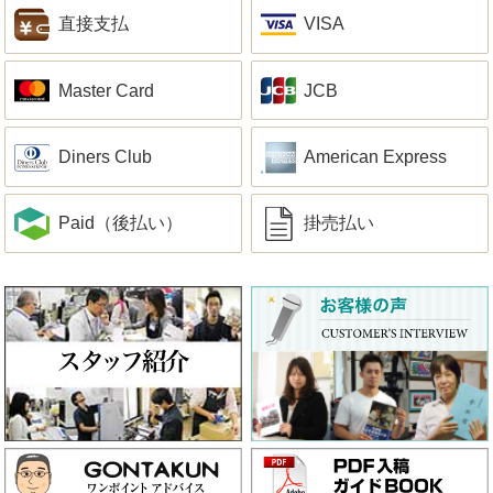
直接支払
VISA
Master Card
JCB
Diners Club
American Express
Paid（後払い）
掛売払い