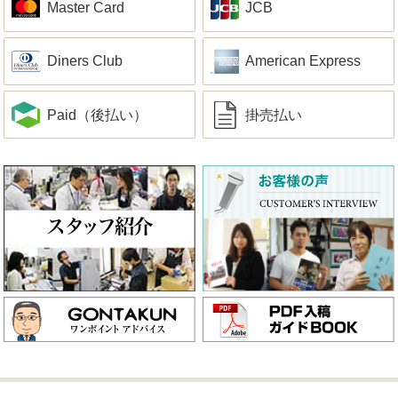
Master Card
JCB
Diners Club
American Express
Paid（後払い）
掛売払い