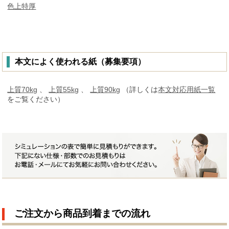
色上特厚
本文によく使われる紙（募集要項）
上質70kg
、
上質55kg
、
上質90kg
（詳しくは
本文対応用紙一覧
をご覧ください）
ご注文から商品到着までの流れ