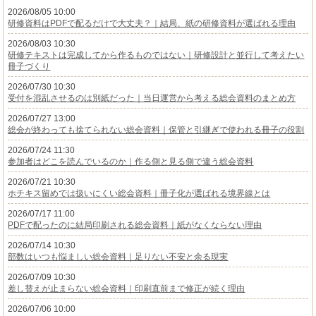
2026/08/05 10:00
研修資料はPDFで配るだけで大丈夫？｜結局、紙の研修資料が選ばれる理由
2026/08/03 10:30
研修テキストは完成してから作るものではない｜研修設計と並行して考えたい
冊子づくり
2026/07/30 10:30
受付を混乱させるのは別紙だった｜当日運営から考える総会資料のまとめ方
2026/07/27 13:00
総会が終わっても捨てられない総会資料｜保管と引継ぎで使われる冊子の役割
2026/07/24 11:30
参加者はどこを読んでいるのか｜作る側と見る側で違う総会資料
2026/07/21 10:30
ホチキス留めでは扱いにくい総会資料｜冊子化が選ばれる境界線とは
2026/07/17 11:00
PDFで配ったのに結局印刷される総会資料｜紙がなくならない理由
2026/07/14 10:30
部数はいつも悩ましい総会資料｜足りない不安と余る現実
2026/07/09 10:30
差し替えが止まらない総会資料｜印刷直前まで修正が続く理由
2026/07/06 10:00