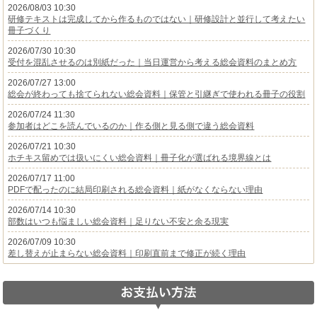
2026/08/03 10:30
研修テキストは完成してから作るものではない｜研修設計と並行して考えたい
冊子づくり
2026/07/30 10:30
受付を混乱させるのは別紙だった｜当日運営から考える総会資料のまとめ方
2026/07/27 13:00
総会が終わっても捨てられない総会資料｜保管と引継ぎで使われる冊子の役割
2026/07/24 11:30
参加者はどこを読んでいるのか｜作る側と見る側で違う総会資料
2026/07/21 10:30
ホチキス留めでは扱いにくい総会資料｜冊子化が選ばれる境界線とは
2026/07/17 11:00
PDFで配ったのに結局印刷される総会資料｜紙がなくならない理由
2026/07/14 10:30
部数はいつも悩ましい総会資料｜足りない不安と余る現実
2026/07/09 10:30
差し替えが止まらない総会資料｜印刷直前まで修正が続く理由