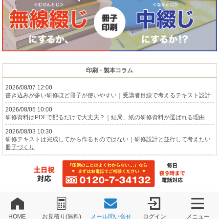
印刷・製本コラム
2026/08/07 12:00
書き込みが多い研修ほど冊子が使いやすい｜受講者目線で考えるテキスト設計
2026/08/05 10:00
研修資料はPDFで配るだけで大丈夫？｜結局、紙の研修資料が選ばれる理由
2026/08/03 10:30
研修テキストは完成してから作るものではない｜研修設計と並行して考えたい
冊子づくり
2026/07/30 10:30
受付を混乱させるのは別紙だった｜当日運営から考える総会資料のまとめ方
2026/07/27 13:00
総会が終わっても捨てられない総会資料｜保管と引継ぎで使われる冊子の役割
2026/07/24 11:30
参加者はどこを読んでいるのか｜作る側と見る側で違う総会資料
HOME
お見積り(無料)
メール問い合せ
ログイン
メニュー