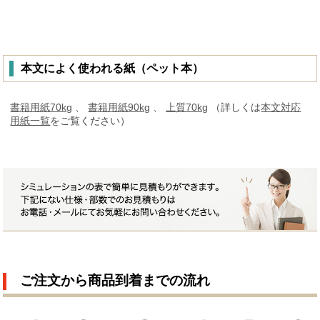
本文によく使われる紙（ペット本）
書籍用紙70kg
、
書籍用紙90kg
、
上質70kg
（詳しくは
本文対応
用紙一覧
をご覧ください）
ご注文から商品到着までの流れ