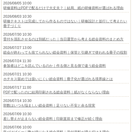
2026/08/05 10:00
研修資料はPDFで配るだけで大丈夫？｜結局、紙の研修資料が選ばれる理由
2026/08/03 10:30
研修テキストは完成してから作るものではない｜研修設計と並行して考えたい
冊子づくり
2026/07/30 10:30
受付を混乱させるのは別紙だった｜当日運営から考える総会資料のまとめ方
2026/07/27 13:00
総会が終わっても捨てられない総会資料｜保管と引継ぎで使われる冊子の役割
2026/07/24 11:30
参加者はどこを読んでいるのか｜作る側と見る側で違う総会資料
2026/07/21 10:30
ホチキス留めでは扱いにくい総会資料｜冊子化が選ばれる境界線とは
2026/07/17 11:00
PDFで配ったのに結局印刷される総会資料｜紙がなくならない理由
2026/07/14 10:30
部数はいつも悩ましい総会資料｜足りない不安と余る現実
2026/07/09 10:30
差し替えが止まらない総会資料｜印刷直前まで修正が続く理由
2026/07/06 10:00
気づけばページ数が倍になる総会資料｜添付資料が増え続ける理由