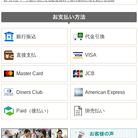
銀行振込
代金引換
直接支払
VISA
Master Card
JCB
Diners Club
American Express
Paid（後払い）
掛売払い