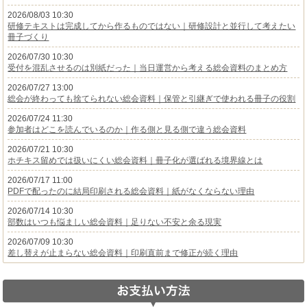
2026/08/03 10:30
研修テキストは完成してから作るものではない｜研修設計と並行して考えたい
冊子づくり
2026/07/30 10:30
受付を混乱させるのは別紙だった｜当日運営から考える総会資料のまとめ方
2026/07/27 13:00
総会が終わっても捨てられない総会資料｜保管と引継ぎで使われる冊子の役割
2026/07/24 11:30
参加者はどこを読んでいるのか｜作る側と見る側で違う総会資料
2026/07/21 10:30
ホチキス留めでは扱いにくい総会資料｜冊子化が選ばれる境界線とは
2026/07/17 11:00
PDFで配ったのに結局印刷される総会資料｜紙がなくならない理由
2026/07/14 10:30
部数はいつも悩ましい総会資料｜足りない不安と余る現実
2026/07/09 10:30
差し替えが止まらない総会資料｜印刷直前まで修正が続く理由