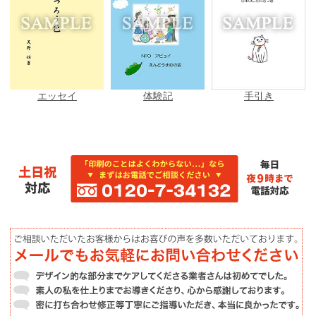
エッセイ
体験記
手引き