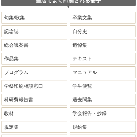
句集/歌集
卒業文集
記念誌
自分史
総会議案書
追悼集
作品集
テキスト
プログラム
マニュアル
学祭印刷相談窓口
学生便覧
科研費報告書
過去問集
教材
学会報告・抄録
規定集
規約集