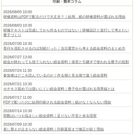
印刷・製本コラム
2026/08/05 10:00
研修資料はPDFで配るだけで大丈夫？｜結局、紙の研修資料が選ばれる理由
2026/08/03 10:30
研修テキストは完成してから作るものではない｜研修設計と並行して考えたい
冊子づくり
2026/07/30 10:30
受付を混乱させるのは別紙だった｜当日運営から考える総会資料のまとめ方
2026/07/27 13:00
総会が終わっても捨てられない総会資料｜保管と引継ぎで使われる冊子の役割
2026/07/24 11:30
参加者はどこを読んでいるのか｜作る側と見る側で違う総会資料
2026/07/21 10:30
ホチキス留めでは扱いにくい総会資料｜冊子化が選ばれる境界線とは
2026/07/17 11:00
PDFで配ったのに結局印刷される総会資料｜紙がなくならない理由
2026/07/14 10:30
部数はいつも悩ましい総会資料｜足りない不安と余る現実
2026/07/09 10:30
差し替えが止まらない総会資料｜印刷直前まで修正が続く理由