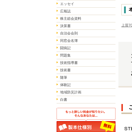
エッセイ
広報誌
株主総会資料
上質70
決算書
自治会会則
同窓会名簿
闘病記
問題集
技術指導書
技術書
随筆
体験記
地域防災計画
白書