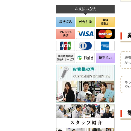
経
か
ネ
空