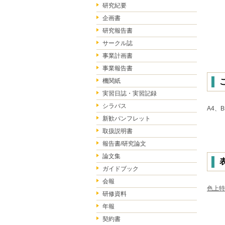
研究紀要
企画書
研究報告書
サークル誌
事業計画書
事業報告書
機関紙
実習日誌・実習記録
シラバス
A4、B
新歓パンフレット
取扱説明書
報告書/研究論文
論文集
ガイドブック
会報
色上特
研修資料
年報
契約書