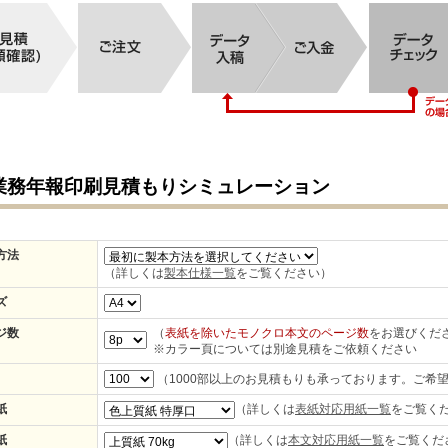
業務年報印刷見積もりシミュレーション
方法
（詳しくは
製本仕様一覧
をご覧ください）
ズ
ジ数
（
表紙を除いたモノクロ本文のページ数
をお選びくだ
※カラー頁については別途見積をご依頼ください
（1000部以上のお見積もりも承っております。ご希
紙
（詳しくは
表紙対応用紙一覧
をご覧く
紙
（詳しくは
本文対応用紙一覧
をご覧くだ