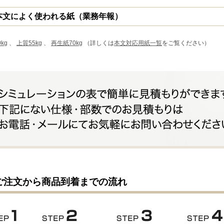
本文によく使われる紙（業務年報）
kg
、
上質55kg
、
再生紙70kg
（詳しくは
本文対応用紙一覧
をご覧ください）
ご注文から商品到着までの流れ