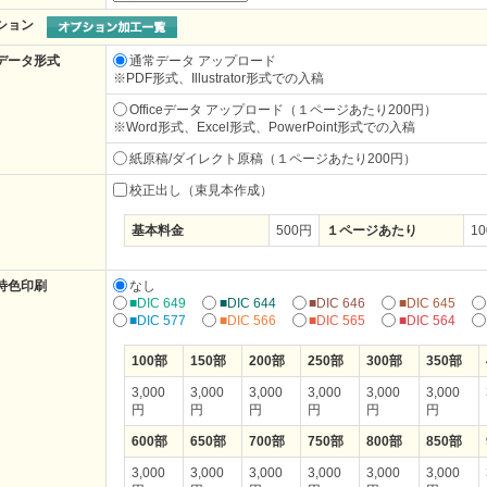
ション
データ形式
通常データ アップロード
※
PDF形式、Illustrator形式での入稿
Officeデータ アップロード（１ページあたり200円）
※
Word形式、Excel形式、PowerPoint形式での入稿
紙原稿/ダイレクト原稿（１ページあたり200円）
校正出し（束見本作成）
基本料金
500円
１ページあたり
1
特色印刷
なし
■DIC 649
■DIC 644
■DIC 646
■DIC 645
■DIC 577
■DIC 566
■DIC 565
■DIC 564
100部
150部
200部
250部
300部
350部
3,000
3,000
3,000
3,000
3,000
3,000
円
円
円
円
円
円
600部
650部
700部
750部
800部
850部
3,000
3,000
3,000
3,000
3,000
3,000