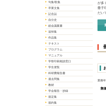
句集/歌集
が多
冊子
卒業文集
だい
記念誌
自分史
総会議案書
追悼集
作品集
テキスト
プログラム
マニュアル
学祭印刷相談窓口
学生便覧
科研費報告書
過去問集
業務年
教材
学会報告・抄録
規定集
規約集