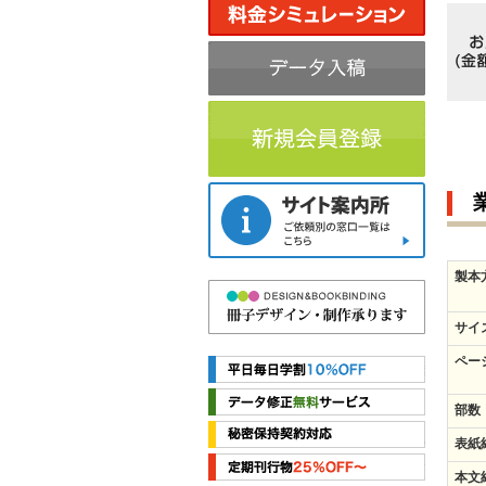
製本
サイ
ペー
部数
表紙
本文