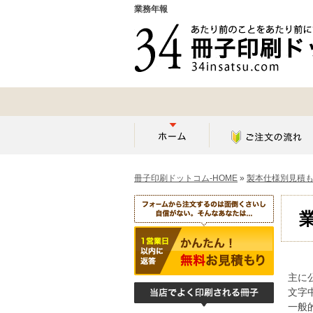
業務年報
冊子印刷ドットコム-HOME
»
製本仕様別見積
主に
文字
一般