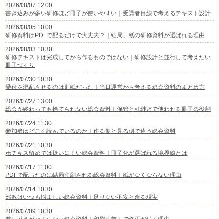
2026/08/07 12:00
書き込みが多い研修ほど冊子が使いやすい｜受講者目線で考えるテキスト設計
2026/08/05 10:00
研修資料はPDFで配るだけで大丈夫？｜結局、紙の研修資料が選ばれる理由
2026/08/03 10:30
研修テキストは完成してから作るものではない｜研修設計と並行して考えたい
冊子づくり
2026/07/30 10:30
受付を混乱させるのは別紙だった｜当日運営から考える総会資料のまとめ方
2026/07/27 13:00
総会が終わっても捨てられない総会資料｜保管と引継ぎで使われる冊子の役割
2026/07/24 11:30
参加者はどこを読んでいるのか｜作る側と見る側で違う総会資料
2026/07/21 10:30
ホチキス留めでは扱いにくい総会資料｜冊子化が選ばれる境界線とは
2026/07/17 11:00
PDFで配ったのに結局印刷される総会資料｜紙がなくならない理由
2026/07/14 10:30
部数はいつも悩ましい総会資料｜足りない不安と余る現実
2026/07/09 10:30
差し替えが止まらない総会資料｜印刷直前まで修正が続く理由