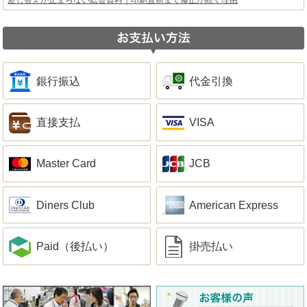
銀行振込
代金引換
直接支払
VISA
Master Card
JCB
Diners Club
American Express
Paid（後払い）
掛売払い