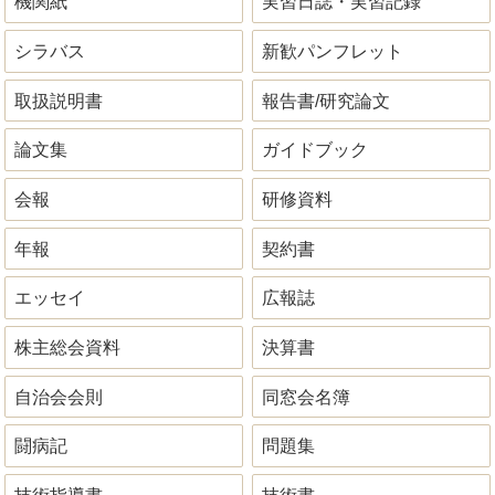
機関紙
実習日誌・実習記録
シラバス
新歓パンフレット
取扱説明書
報告書/研究論文
論文集
ガイドブック
会報
研修資料
年報
契約書
エッセイ
広報誌
株主総会資料
決算書
自治会会則
同窓会名簿
闘病記
問題集