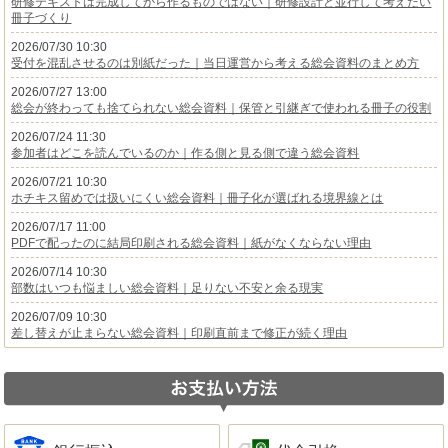
研修テキストは完成してから作るものではない｜研修設計と並行して考えたい
冊子づくり
2026/07/30 10:30
受付を混乱させるのは別紙だった｜当日運営から考える総会資料のまとめ方
2026/07/27 13:00
総会が終わっても捨てられない総会資料｜保管と引継ぎで使われる冊子の役割
2026/07/24 11:30
参加者はどこを読んでいるのか｜作る側と見る側で違う総会資料
2026/07/21 10:30
ホチキス留めでは扱いにくい総会資料｜冊子化が選ばれる境界線とは
2026/07/17 11:00
PDFで配ったのに結局印刷される総会資料｜紙がなくならない理由
2026/07/14 10:30
部数はいつも悩ましい総会資料｜足りない不安と余る現実
2026/07/09 10:30
差し替えが止まらない総会資料｜印刷直前まで修正が続く理由