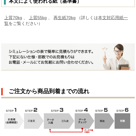
本文によく使われる紙（基準書）
上質70kg
、
上質55kg
、
再生紙70kg
（詳しくは
本文対応用紙一
覧
をご覧ください）
ご注文から商品到着までの流れ