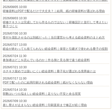
2026/08/05 10:00
研修資料はPDFで配るだけで大丈夫？｜結局、紙の研修資料が選ばれる理由
2026/08/03 10:30
研修テキストは完成してから作るものではない｜研修設計と並行して考えたい
冊子づくり
2026/07/30 10:30
受付を混乱させるのは別紙だった｜当日運営から考える総会資料のまとめ方
2026/07/27 13:00
総会が終わっても捨てられない総会資料｜保管と引継ぎで使われる冊子の役割
2026/07/24 11:30
参加者はどこを読んでいるのか｜作る側と見る側で違う総会資料
2026/07/21 10:30
ホチキス留めでは扱いにくい総会資料｜冊子化が選ばれる境界線とは
2026/07/17 11:00
PDFで配ったのに結局印刷される総会資料｜紙がなくならない理由
2026/07/14 10:30
部数はいつも悩ましい総会資料｜足りない不安と余る現実
2026/07/09 10:30
差し替えが止まらない総会資料｜印刷直前まで修正が続く理由