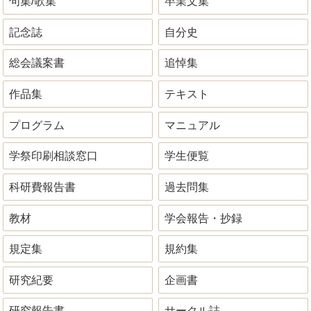
句集/歌集
卒業文集
記念誌
自分史
総会議案書
追悼集
作品集
テキスト
プログラム
マニュアル
学祭印刷相談窓口
学生便覧
科研費報告書
過去問集
教材
学会報告・抄録
規定集
規約集
研究紀要
企画書
研究報告書
サークル誌