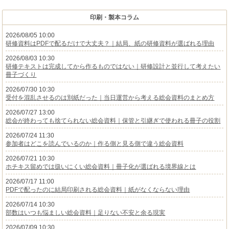
印刷・製本コラム
2026/08/05 10:00
研修資料はPDFで配るだけで大丈夫？｜結局、紙の研修資料が選ばれる理由
2026/08/03 10:30
研修テキストは完成してから作るものではない｜研修設計と並行して考えたい
冊子づくり
2026/07/30 10:30
受付を混乱させるのは別紙だった｜当日運営から考える総会資料のまとめ方
2026/07/27 13:00
総会が終わっても捨てられない総会資料｜保管と引継ぎで使われる冊子の役割
2026/07/24 11:30
参加者はどこを読んでいるのか｜作る側と見る側で違う総会資料
2026/07/21 10:30
ホチキス留めでは扱いにくい総会資料｜冊子化が選ばれる境界線とは
2026/07/17 11:00
PDFで配ったのに結局印刷される総会資料｜紙がなくならない理由
2026/07/14 10:30
部数はいつも悩ましい総会資料｜足りない不安と余る現実
2026/07/09 10:30