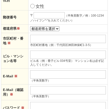
性別
女性
〒
（半角英数字／例：100-1234
郵便番号
／ハイフン"-"を入れてください）
都道府県
※
市区町村・番
地
※
市区町村番地（例：千代田区神田神保町1-3-5）
ビル・マンシ
ョン名等
ビル名（例：冊子ビル 034号室） マンション名は必ず記
入してください。
E-Mail
※
（半角英数字）
E-Mail（確認
用）
※
（半角英数字）
パスワード
※