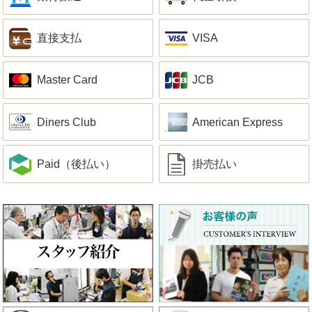
直接支払
VISA
Master Card
JCB
Diners Club
American Express
Paid（後払い）
掛売払い