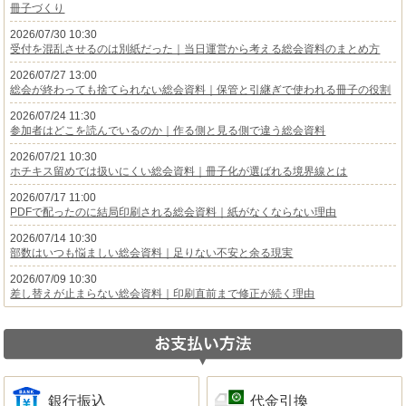
冊子づくり
2026/07/30 10:30
受付を混乱させるのは別紙だった｜当日運営から考える総会資料のまとめ方
2026/07/27 13:00
総会が終わっても捨てられない総会資料｜保管と引継ぎで使われる冊子の役割
2026/07/24 11:30
参加者はどこを読んでいるのか｜作る側と見る側で違う総会資料
2026/07/21 10:30
ホチキス留めでは扱いにくい総会資料｜冊子化が選ばれる境界線とは
2026/07/17 11:00
PDFで配ったのに結局印刷される総会資料｜紙がなくならない理由
2026/07/14 10:30
部数はいつも悩ましい総会資料｜足りない不安と余る現実
2026/07/09 10:30
差し替えが止まらない総会資料｜印刷直前まで修正が続く理由
銀行振込
代金引換