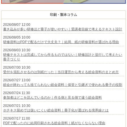
印刷・製本コラム
2026/08/07 12:00
書き込みが多い研修ほど冊子が使いやすい｜受講者目線で考えるテキスト設計
2026/08/05 10:00
研修資料はPDFで配るだけで大丈夫？｜結局、紙の研修資料が選ばれる理由
2026/08/03 10:30
研修テキストは完成してから作るものではない｜研修設計と並行して考えたい
冊子づくり
2026/07/30 10:30
受付を混乱させるのは別紙だった｜当日運営から考える総会資料のまとめ方
2026/07/27 13:00
総会が終わっても捨てられない総会資料｜保管と引継ぎで使われる冊子の役割
2026/07/24 11:30
参加者はどこを読んでいるのか｜作る側と見る側で違う総会資料
2026/07/21 10:30
ホチキス留めでは扱いにくい総会資料｜冊子化が選ばれる境界線とは
2026/07/17 11:00
PDFで配ったのに結局印刷される総会資料｜紙がなくならない理由