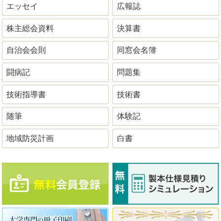
エッセイ
広報誌
株主総会資料
決算書
自治会会則
同窓会名簿
闘病記
問題集
技術指導書
技術書
随筆
体験記
地域防災計画
白書