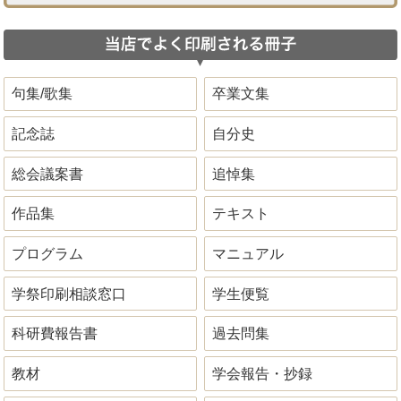
句集/歌集
卒業文集
記念誌
自分史
総会議案書
追悼集
作品集
テキスト
プログラム
マニュアル
学祭印刷相談窓口
学生便覧
科研費報告書
過去問集
教材
学会報告・抄録