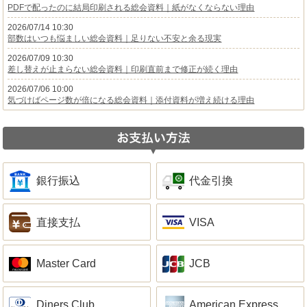
PDFで配ったのに結局印刷される総会資料｜紙がなくならない理由
2026/07/14 10:30
部数はいつも悩ましい総会資料｜足りない不安と余る現実
2026/07/09 10:30
差し替えが止まらない総会資料｜印刷直前まで修正が続く理由
2026/07/06 10:00
気づけばページ数が倍になる総会資料｜添付資料が増え続ける理由
銀行振込
代金引換
直接支払
VISA
Master Card
JCB
Diners Club
American Express