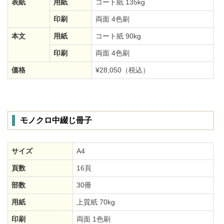
表紙
用紙
コート紙 135kg
印刷
両面 4色刷
本文
用紙
コート紙 90kg
印刷
両面 4色刷
価格
¥28,050（税込）
モノクロ中綴じ冊子
サイズ
A4
頁数
16頁
部数
30冊
用紙
上質紙 70kg
印刷
両面 1色刷