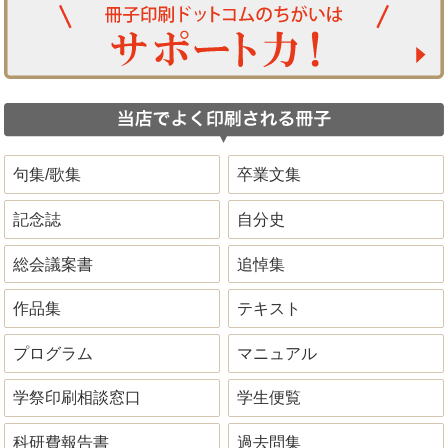
句集/歌集
卒業文集
記念誌
自分史
総会議案書
追悼集
作品集
テキスト
プログラム
マニュアル
学祭印刷相談窓口
学生便覧
科研費報告書
過去問集