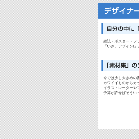
雑誌・ポスター・フ
「いざ、デザイン!
今では少し大きめの
カワイイものからカ
イラストレーターや
予算が許せばそうい