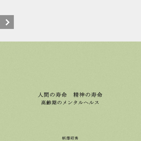
人間の寿命 精神の寿命 高齢期のメンタルヘルスebook (1/26)