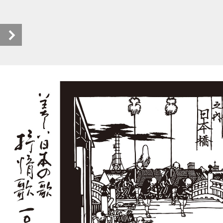
美しい日本の歌 抒情歌100選集〈壱〉ebook (1/40)